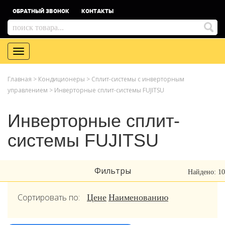
ОБРАТНЫЙ ЗВОНОК
КОНТАКТЫ
Toggle
navigation
Главная
>
Кондиционеры
>
Сплит-системы с инверторным
управлением
>
Инверторные сплит-системы FUJITSU
Инверторные сплит-
системы FUJITSU
Фильтры
Найдено: 10
Сортировать по:
Цене
Наименованию